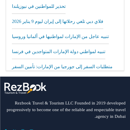
تحذير للمواطنين في نيوزيلندا
فلاي دبي تلغي رحلاتها إلى إيران ليوم 9 يناير 2026
تنبيه عاجل من الإمارات لمواطنيها في ألمانيا وروسيا
تنبيه لمواطني دولة الإمارات المتواجدين في فرنسا
متطلبات السفر إلى جورجيا من الإمارات: تأمين السفر
إلزامي
مطار الشارقة يطلق رحلات مباشرة إلى ميونيخ عبر
العربية للطيران
Rezbook Travel & Tourism LLC Founded in 2019 developed
progressively to become one of the reliable and respectable travel
رحلات جديدة من الشارقة إلى بولندا
agency in Dubai.