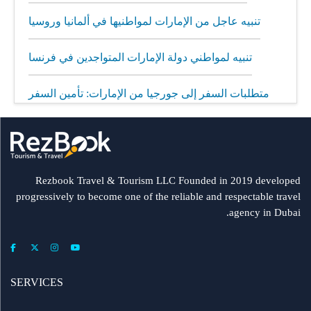
تنبيه عاجل من الإمارات لمواطنيها في ألمانيا وروسيا
تنبيه لمواطني دولة الإمارات المتواجدين في فرنسا
متطلبات السفر إلى جورجيا من الإمارات: تأمين السفر
إلزامي
مطار الشارقة يطلق رحلات مباشرة إلى ميونيخ عبر
العربية للطيران
Rezbook Travel & Tourism LLC Founded in 2019 developed
progressively to become one of the reliable and respectable travel
رحلات جديدة من الشارقة إلى بولندا
agency in Dubai.
فلاي دبي: تأخير بعض الرحلات بسبب الأحوال الجوية
SERVICES
عرض طيران الإمارات إلى دبي | عشاء بحري وزيارة فنية
مجاناً شتاء 2026