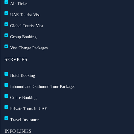
Air Ticket
طيران الإمارات تشغّل رحلاتها إلى بغداد
UAE Tourist Visa
Global Tourist Visa
طيران الإمارات تطلق بطاقة إيميريتس آسيا باس لرحلات
Group Booking
متعددة
Visa Change Packages
بث مباشر للحفل الرسمي لعيد الاتحاد الـ 54
SERVICES
خصم حتى 50% مع التركية — احجز الآن مع ريزبوك
Hotel Booking
خصومات طيران الاتحاد تصل حتى 35%
Inbound and Outbound Tour Packages
Cruise Booking
رحلات الشارقة إلى لندن مباشرة مع العربية للطيران
Private Tours in UAE
خدمة تسجيل الوصول المنزلي مطار الشارقة لتجربة
Travel Insurance
سفر سلسة
INFO LINKS