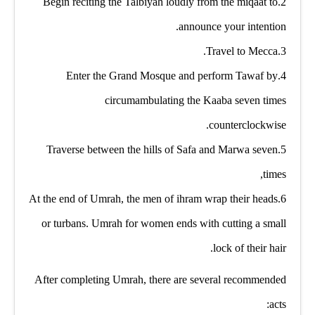
2.Begin reciting the Talbiyah loudly from the miqaat to
announce your intention.
3.Travel to Mecca.
4.Enter the Grand Mosque and perform Tawaf by
circumambulating the Kaaba seven times
counterclockwise.
5.Traverse between the hills of Safa and Marwa seven
times,
6.At the end of Umrah, the men of ihram wrap their heads
or turbans. Umrah for women ends with cutting a small
lock of their hair.
After completing Umrah, there are several recommended
acts: