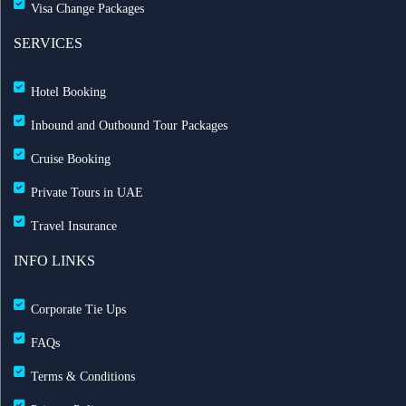
Visa Change Packages
بث مباشر للحفل الرسمي لعيد الاتحاد الـ 54
SERVICES
خصم حتى 50% مع التركية — احجز الآن مع ريزبوك
Hotel Booking
خصومات طيران الاتحاد تصل حتى 35%
Inbound and Outbound Tour Packages
Cruise Booking
رحلات الشارقة إلى لندن مباشرة مع العربية للطيران
Private Tours in UAE
خدمة تسجيل الوصول المنزلي مطار الشارقة لتجربة
Travel Insurance
سفر سلسة
INFO LINKS
UK’s Jet2.com to Operate Direct Flights to Egypt
Corporate Tie Ups
تأشيرة الهند لمواطني الإمارات: تأشيرة عند الوصول لمدة
FAQs
60 يوماً
Terms & Conditions