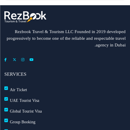
إلزامي
مطار الشارقة يطلق رحلات مباشرة إلى ميونيخ عبر
العربية للطيران
Rezbook Travel & Tourism LLC Founded in 2019 developed
progressively to become one of the reliable and respectable travel
رحلات جديدة من الشارقة إلى بولندا
agency in Dubai.
فلاي دبي: تأخير بعض الرحلات بسبب الأحوال الجوية
عرض طيران الإمارات إلى دبي | عشاء بحري وزيارة فنية
SERVICES
مجاناً شتاء 2026
Air Ticket
طيران الإمارات تشغّل رحلاتها إلى بغداد
UAE Tourist Visa
Global Tourist Visa
طيران الإمارات تطلق بطاقة إيميريتس آسيا باس لرحلات
Group Booking
متعددة