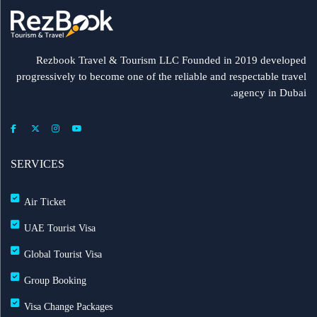
مطار الشارقة يطلق رحلات مباشرة إلى ميونيخ عبر
العربية للطيران
Rezbook Travel & Tourism LLC Founded in 2019 developed
progressively to become one of the reliable and respectable travel
رحلات جديدة من الشارقة إلى بولندا
agency in Dubai.
فلاي دبي: تأخير بعض الرحلات بسبب الأحوال الجوية
عرض طيران الإمارات إلى دبي | عشاء بحري وزيارة فنية
SERVICES
مجاناً شتاء 2026
Air Ticket
طيران الإمارات تشغّل رحلاتها إلى بغداد
UAE Tourist Visa
Global Tourist Visa
طيران الإمارات تطلق بطاقة إيميريتس آسيا باس لرحلات
Group Booking
متعددة
Visa Change Packages