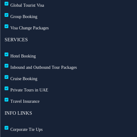
Global Tourist Visa
طيران الإمارات تطلق بطاقة إيميريتس آسيا باس لرحلات
Group Booking
متعددة
Visa Change Packages
بث مباشر للحفل الرسمي لعيد الاتحاد الـ 54
SERVICES
خصم حتى 50% مع التركية — احجز الآن مع ريزبوك
Hotel Booking
خصومات طيران الاتحاد تصل حتى 35%
Inbound and Outbound Tour Packages
Cruise Booking
رحلات الشارقة إلى لندن مباشرة مع العربية للطيران
Private Tours in UAE
خدمة تسجيل الوصول المنزلي مطار الشارقة لتجربة
Travel Insurance
سفر سلسة
INFO LINKS
UK’s Jet2.com to Operate Direct Flights to Egypt
Corporate Tie Ups