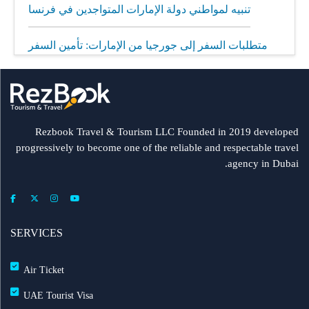
تنبيه لمواطني دولة الإمارات المتواجدين في فرنسا
متطلبات السفر إلى جورجيا من الإمارات: تأمين السفر
إلزامي
مطار الشارقة يطلق رحلات مباشرة إلى ميونيخ عبر
العربية للطيران
Rezbook Travel & Tourism LLC Founded in 2019 developed
progressively to become one of the reliable and respectable travel
رحلات جديدة من الشارقة إلى بولندا
agency in Dubai.
فلاي دبي: تأخير بعض الرحلات بسبب الأحوال الجوية
عرض طيران الإمارات إلى دبي | عشاء بحري وزيارة فنية
SERVICES
مجاناً شتاء 2026
Air Ticket
طيران الإمارات تشغّل رحلاتها إلى بغداد
UAE Tourist Visa