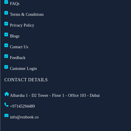
تأشيرة الهند لمواطني الإمارات: تأشيرة عند الوصول لمدة
FAQs
60 يوماً
Terms & Conditions
Privacy Policy
مطارات دبي: تحويل 19 رحلة طيران بسبب الضباب
وانخفاض الرؤية
Blogs
Contact Us
طيران الإمارات تزوّد أسطولها بخدمة ستارلينك للإنترنت
Feedback
فائق السرعة على متن 232 طائرة
Customer Login
أفضل أماكن الاحتفال برأس السنة في أمستردام لعام
CONTACT DETAILS
2025
Albarsha 1 - D2 Tower - Floor 1 - Office 103 - Dubai
السعودية تعدّل نظام مقدمي خدمة حجاج الخارج: ما أهم
+97145294489
التغييرات الجديدة؟
info@rezbook.co
الاشتراطات الصحية للحج 2026