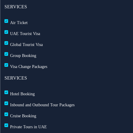
عرض طيران الإمارات إلى دبي | عشاء بحري وزيارة فنية
SERVICES
مجاناً شتاء 2026
Air Ticket
طيران الإمارات تشغّل رحلاتها إلى بغداد
UAE Tourist Visa
Global Tourist Visa
طيران الإمارات تطلق بطاقة إيميريتس آسيا باس لرحلات
Group Booking
متعددة
Visa Change Packages
بث مباشر للحفل الرسمي لعيد الاتحاد الـ 54
SERVICES
خصم حتى 50% مع التركية — احجز الآن مع ريزبوك
Hotel Booking
خصومات طيران الاتحاد تصل حتى 35%
Inbound and Outbound Tour Packages
Cruise Booking
رحلات الشارقة إلى لندن مباشرة مع العربية للطيران
Private Tours in UAE