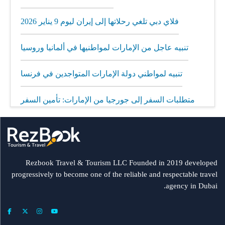
فلاي دبي تلغي رحلاتها إلى إيران ليوم 9 يناير 2026
تنبيه عاجل من الإمارات لمواطنيها في ألمانيا وروسيا
تنبيه لمواطني دولة الإمارات المتواجدين في فرنسا
متطلبات السفر إلى جورجيا من الإمارات: تأمين السفر
إلزامي
مطار الشارقة يطلق رحلات مباشرة إلى ميونيخ عبر
العربية للطيران
Rezbook Travel & Tourism LLC Founded in 2019 developed
progressively to become one of the reliable and respectable travel
رحلات جديدة من الشارقة إلى بولندا
agency in Dubai.
فلاي دبي: تأخير بعض الرحلات بسبب الأحوال الجوية