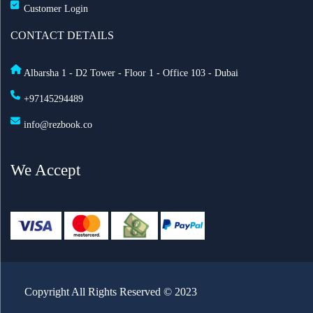
Customer Login
أفضل أماكن الاحتفال برأس السنة في أمستردام لعام
CONTACT DETAILS
2025
Albarsha 1 - D2 Tower - Floor 1 - Office 103 - Dubai
السعودية تعدّل نظام مقدمي خدمة حجاج الخارج: ما أهم
+97145294489
التغييرات الجديدة؟
info@rezbook.co
الاشتراطات الصحية للحج 2026
We Accept
طيران الرياض تطلق أولى رحلاتها اليومية إلى لندن
تعليق الطيران في مطار دكا الدولي في بنغلاديش
اطلاق رحلات جوية مباشرة بين السعودية وروسيا
Copyright All Rights Reserved © 2023