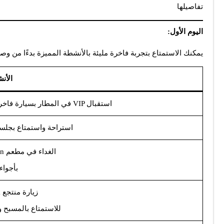
تفاصيلها
اليوم الأول:
يمكنك الاستمتاع بتجربة فاخرة مليئة بالأنشطة المميزة بدءًا من و
الأن
في المطار بسيارة فاخرة وتسجيل الوصول في فندق 5 نجوم VIP استقبال
استراحة واستمتاع بجلس
Soma Book Station الغداء في مطعم
بأجواء
Germia Park زيارة منتجع
للاستمتاع بالمسبح 