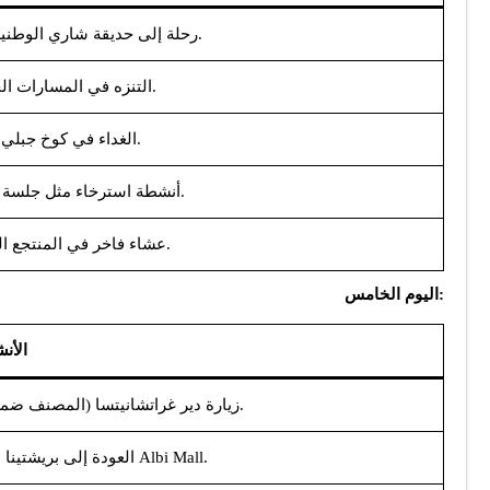
– رحلة إلى حديقة شاري الوطنية لاستكشاف الطبيعة الخلابة.
– التنزه في المسارات الجبلية وزيارة البحيرات.
– الغداء في كوخ جبلي مع إطلالات ساحرة.
– أنشطة استرخاء مثل جلسة يوغا أو التأمل في الطبيعة.
– عشاء فاخر في المنتجع الجبلي وسط أجواء هادئة.
:اليوم الخامس
الأن
– زيارة دير غراتشانيتسا (المصنف ضمن مواقع التراث العالمي لليونسكو).
– العودة إلى بريشتينا لتسوق المنتجات الفاخرة في Albi Mall.