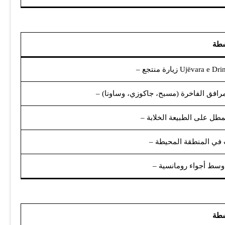
شطة
 وسط أجواء رومانسية
شطة