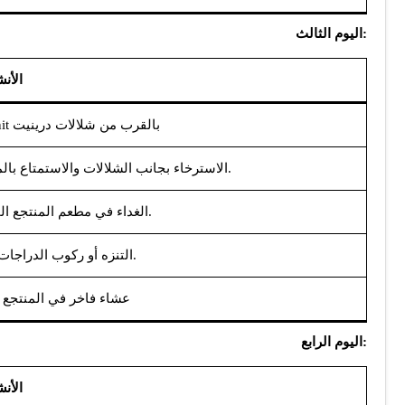
:اليوم الثالث
الأن
– زيارة منتجع Ujëvara e Drinit بالقرب من شلالات درينيت
– الاسترخاء بجانب الشلالات والاستمتاع بالمرافق الفاخرة (مسبح، جاكوزي، وساونا).
– الغداء في مطعم المنتجع المطل على الطبيعة الخلابة.
– التنزه أو ركوب الدراجات في المنطقة المحيطة.
– عشاء فاخر في المنتجع
:اليوم الرابع
الأن