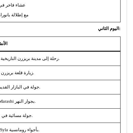
Rings عشاء فاخر
مع إطلالة بانورا
:اليوم الثاني
الأن
– رحلة إلى مدينة بريزرن التاريخية (حوالي 1.5 ساعة من بريشتينا).
– زيارة قلعة بريزرن والجسر العثماني.
– جولة في البازار القديم ومسجد سنان باشا.
– الغداء في مطعم Marashi بجوار النهر.
– جولة مسائية في المدينة التاريخية.
– عشاء في مطعم Te Syla بأجواء رومانسية.