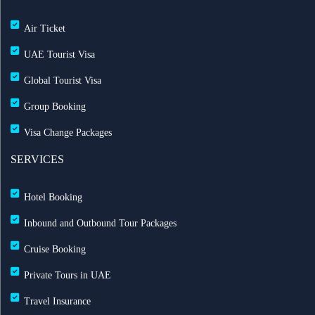
مجاناً شتاء 2026
Air Ticket
طيران الإمارات تشغّل رحلاتها إلى بغداد
UAE Tourist Visa
Global Tourist Visa
طيران الإمارات تطلق بطاقة إيميريتس آسيا باس لرحلات
Group Booking
متعددة
Visa Change Packages
بث مباشر للحفل الرسمي لعيد الاتحاد الـ 54
SERVICES
خصم حتى 50% مع التركية — احجز الآن مع ريزبوك
Hotel Booking
خصومات طيران الاتحاد تصل حتى 35%
Inbound and Outbound Tour Packages
Cruise Booking
رحلات الشارقة إلى لندن مباشرة مع العربية للطيران
Private Tours in UAE
خدمة تسجيل الوصول المنزلي مطار الشارقة لتجربة
Travel Insurance
سفر سلسة