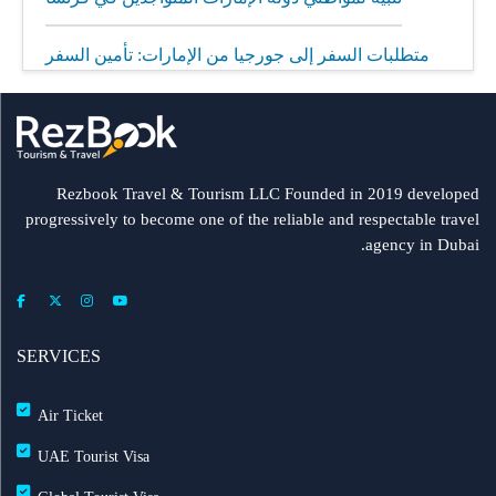
متطلبات السفر إلى جورجيا من الإمارات: تأمين السفر
إلزامي
مطار الشارقة يطلق رحلات مباشرة إلى ميونيخ عبر
العربية للطيران
Rezbook Travel & Tourism LLC Founded in 2019 developed
progressively to become one of the reliable and respectable travel
رحلات جديدة من الشارقة إلى بولندا
agency in Dubai.
فلاي دبي: تأخير بعض الرحلات بسبب الأحوال الجوية
عرض طيران الإمارات إلى دبي | عشاء بحري وزيارة فنية
SERVICES
مجاناً شتاء 2026
Air Ticket
طيران الإمارات تشغّل رحلاتها إلى بغداد
UAE Tourist Visa