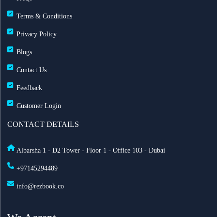
60 يوماً
Terms & Conditions
Privacy Policy
مطارات دبي: تحويل 19 رحلة طيران بسبب الضباب
وانخفاض الرؤية
Blogs
Contact Us
طيران الإمارات تزوّد أسطولها بخدمة ستارلينك للإنترنت
Feedback
فائق السرعة على متن 232 طائرة
Customer Login
أفضل أماكن الاحتفال برأس السنة في أمستردام لعام
CONTACT DETAILS
2025
Albarsha 1 - D2 Tower - Floor 1 - Office 103 - Dubai
السعودية تعدّل نظام مقدمي خدمة حجاج الخارج: ما أهم
+97145294489
التغييرات الجديدة؟
info@rezbook.co
الاشتراطات الصحية للحج 2026