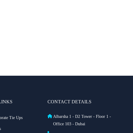
رحلات جديدة من الشارقة إلى بولندا
فلاي دبي: تأخير بعض الرحلات بسبب الأحوال الجوية
عرض طيران الإمارات إلى دبي | عشاء بحري وزيارة فنية مجاناً
شتاء 2026
طيران الإمارات تشغّل رحلاتها إلى بغداد
طيران الإمارات تطلق بطاقة إيميريتس آسيا باس لرحلات
متعددة
LINKS
CONTACT DETAILS
بث مباشر للحفل الرسمي لعيد الاتحاد الـ 54
Albarsha 1 - D2 Tower - Floor 1 -
خصم حتى 50% مع التركية — احجز الآن مع ريزبوك
orate Tie Ups
Office 103 - Dubai
s
خصومات طيران الاتحاد تصل حتى 35%