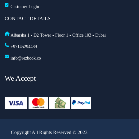
Customer Login
أفضل أماكن الاحتفال برأس السنة في أمستردام لعام
CONTACT DETAILS
2025
Albarsha 1 - D2 Tower - Floor 1 - Office 103 - Dubai
السعودية تعدّل نظام مقدمي خدمة حجاج الخارج: ما أهم
+97145294489
التغييرات الجديدة؟
info@rezbook.co
الاشتراطات الصحية للحج 2026
We Accept
طيران الرياض تطلق أولى رحلاتها اليومية إلى لندن
تعليق الطيران في مطار دكا الدولي في بنغلاديش
اطلاق رحلات جوية مباشرة بين السعودية وروسيا
Copyright All Rights Reserved © 2023