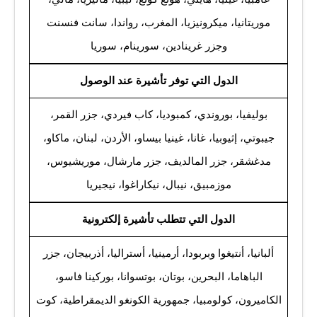
موريتانيا، ميكرونيزيا، المغرب، رواندا، سانت فنسنت
وجزر غرينادين، سورينام، سوريا
الدول التي توفر تأشيرة عند الوصول
بوليفيا، بوروندي، كمبوديا، كاب فيردي، جزر القمر،
جيبوتي، إثيوبيا، غانا، غينيا بيساو، الأردن، لبنان، ماكاو،
مدغشقر، جزر المالديف، جزر مارشال، موريشيوس،
موزمبيق، نيبال، نيكاراغوا، نيجيريا
الدول التي تتطلب تأشيرة إلكترونية
ألبانيا، أنتيغوا وبربودا، أرمينيا، أستراليا، أذربيجان، جزر
الباهاما، البحرين، بوتان، بوتسوانا، بوركينا فاسو،
الكاميرون، كولومبيا، جمهورية الكونغو الديمقراطية، كوت