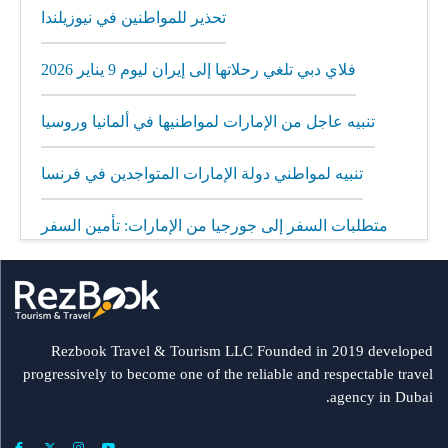
تحذير للمواطنين في نيوزيلندا
فلاي دبي تلغي رحلاتها إلى إيران ليوم 9 يناير 2026
تنبيه عاجل من الإمارات لمواطنيها في ألمانيا وروسيا
تنبيه لمواطني دولة الإمارات المتواجدين في فرنسا
متطلبات السفر إلى جورجيا من الإمارات: تأمين السفر
إلزامي
مطار الشارقة يطلق رحلات مباشرة إلى ميونيخ عبر
العربية للطيران
Rezbook Travel & Tourism LLC Founded in 2019 developed
progressively to become one of the reliable and respectable travel
رحلات جديدة من الشارقة إلى بولندا
agency in Dubai.
فلاي دبي: تأخير بعض الرحلات بسبب الأحوال الجوية