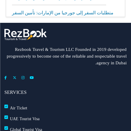
متطلبات السفر إلى جورجيا من الإمارات: تأمين السفر
إلزامي
مطار الشارقة يطلق رحلات مباشرة إلى ميونيخ عبر
العربية للطيران
Rezbook Travel & Tourism LLC Founded in 2019 developed
progressively to become one of the reliable and respectable travel
رحلات جديدة من الشارقة إلى بولندا
agency in Dubai.
فلاي دبي: تأخير بعض الرحلات بسبب الأحوال الجوية
عرض طيران الإمارات إلى دبي | عشاء بحري وزيارة فنية
SERVICES
مجاناً شتاء 2026
Air Ticket
طيران الإمارات تشغّل رحلاتها إلى بغداد
UAE Tourist Visa
Global Tourist Visa