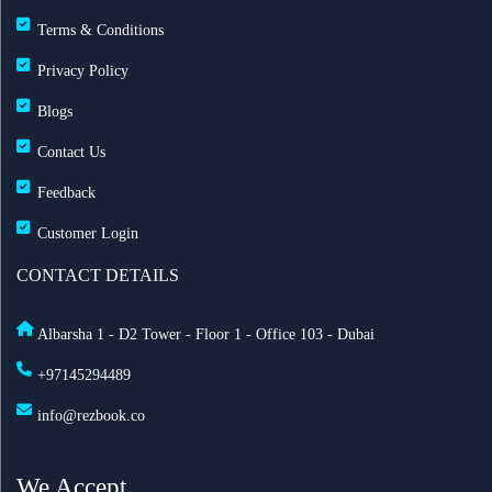
60 يوماً
Terms & Conditions
Privacy Policy
مطارات دبي: تحويل 19 رحلة طيران بسبب الضباب
وانخفاض الرؤية
Blogs
Contact Us
طيران الإمارات تزوّد أسطولها بخدمة ستارلينك للإنترنت
Feedback
فائق السرعة على متن 232 طائرة
Customer Login
أفضل أماكن الاحتفال برأس السنة في أمستردام لعام
CONTACT DETAILS
2025
Albarsha 1 - D2 Tower - Floor 1 - Office 103 - Dubai
السعودية تعدّل نظام مقدمي خدمة حجاج الخارج: ما أهم
+97145294489
التغييرات الجديدة؟
info@rezbook.co
الاشتراطات الصحية للحج 2026
We Accept