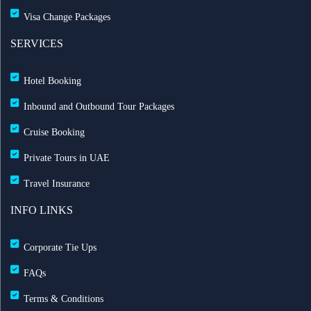
Visa Change Packages
بث مباشر للحفل الرسمي لعيد الاتحاد الـ 54
SERVICES
خصم حتى 50% مع التركية — احجز الآن مع ريزبوك
Hotel Booking
خصومات طيران الاتحاد تصل حتى 35%
Inbound and Outbound Tour Packages
Cruise Booking
رحلات الشارقة إلى لندن مباشرة مع العربية للطيران
Private Tours in UAE
خدمة تسجيل الوصول المنزلي مطار الشارقة لتجربة
Travel Insurance
سفر سلسة
INFO LINKS
UK’s Jet2.com to Operate Direct Flights to Egypt
Corporate Tie Ups
تأشيرة الهند لمواطني الإمارات: تأشيرة عند الوصول لمدة
FAQs
60 يوماً
Terms & Conditions