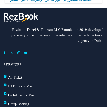
إلزامي
مطار الشارقة يطلق رحلات مباشرة إلى ميونيخ عبر
العربية للطيران
Rezbook Travel & Tourism LLC Founded in 2019 developed
progressively to become one of the reliable and respectable travel
رحلات جديدة من الشارقة إلى بولندا
agency in Dubai.
فلاي دبي: تأخير بعض الرحلات بسبب الأحوال الجوية
عرض طيران الإمارات إلى دبي | عشاء بحري وزيارة فنية
SERVICES
مجاناً شتاء 2026
Air Ticket
طيران الإمارات تشغّل رحلاتها إلى بغداد
UAE Tourist Visa
Global Tourist Visa
طيران الإمارات تطلق بطاقة إيميريتس آسيا باس لرحلات
Group Booking
متعددة