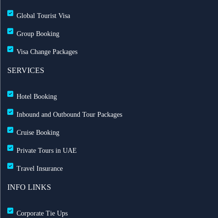
Global Tourist Visa
طيران الإمارات تطلق بطاقة إيميريتس آسيا باس لرحلات
Group Booking
متعددة
Visa Change Packages
بث مباشر للحفل الرسمي لعيد الاتحاد الـ 54
SERVICES
خصم حتى 50% مع التركية — احجز الآن مع ريزبوك
Hotel Booking
خصومات طيران الاتحاد تصل حتى 35%
Inbound and Outbound Tour Packages
Cruise Booking
رحلات الشارقة إلى لندن مباشرة مع العربية للطيران
Private Tours in UAE
خدمة تسجيل الوصول المنزلي مطار الشارقة لتجربة
Travel Insurance
سفر سلسة
INFO LINKS
UK’s Jet2.com to Operate Direct Flights to Egypt
Corporate Tie Ups