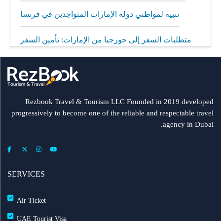
تنبيه لمواطني دولة الإمارات المتواجدين في فرنسا
متطلبات السفر إلى جورجيا من الإمارات: تأمين السفر
إلزامي
مطار الشارقة يطلق رحلات مباشرة إلى ميونيخ عبر
العربية للطيران
Rezbook Travel & Tourism LLC Founded in 2019 developed
progressively to become one of the reliable and respectable travel
رحلات جديدة من الشارقة إلى بولندا
agency in Dubai.
فلاي دبي: تأخير بعض الرحلات بسبب الأحوال الجوية
عرض طيران الإمارات إلى دبي | عشاء بحري وزيارة فنية
SERVICES
مجاناً شتاء 2026
Air Ticket
طيران الإمارات تشغّل رحلاتها إلى بغداد
UAE Tourist Visa