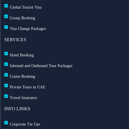
Global Tourist Visa
طيران الإمارات تطلق بطاقة إيميريتس آسيا باس لرحلات
Group Booking
متعددة
Visa Change Packages
بث مباشر للحفل الرسمي لعيد الاتحاد الـ 54
SERVICES
خصم حتى 50% مع التركية — احجز الآن مع ريزبوك
Hotel Booking
خصومات طيران الاتحاد تصل حتى 35%
Inbound and Outbound Tour Packages
Cruise Booking
رحلات الشارقة إلى لندن مباشرة مع العربية للطيران
Private Tours in UAE
خدمة تسجيل الوصول المنزلي مطار الشارقة لتجربة
Travel Insurance
سفر سلسة
INFO LINKS
UK’s Jet2.com to Operate Direct Flights to Egypt
Corporate Tie Ups