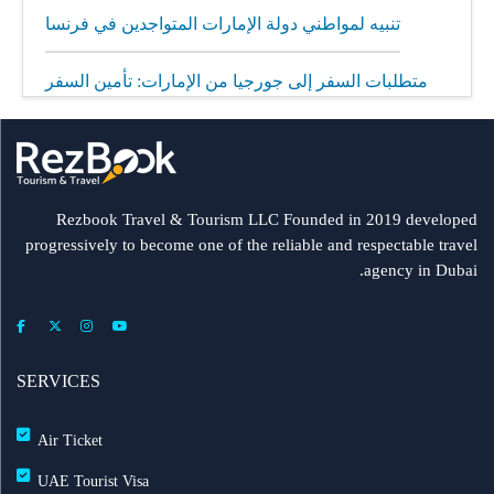
تنبيه لمواطني دولة الإمارات المتواجدين في فرنسا
متطلبات السفر إلى جورجيا من الإمارات: تأمين السفر
إلزامي
مطار الشارقة يطلق رحلات مباشرة إلى ميونيخ عبر
العربية للطيران
Rezbook Travel & Tourism LLC Founded in 2019 developed
progressively to become one of the reliable and respectable travel
رحلات جديدة من الشارقة إلى بولندا
agency in Dubai.
فلاي دبي: تأخير بعض الرحلات بسبب الأحوال الجوية
عرض طيران الإمارات إلى دبي | عشاء بحري وزيارة فنية
SERVICES
مجاناً شتاء 2026
Air Ticket
طيران الإمارات تشغّل رحلاتها إلى بغداد
UAE Tourist Visa