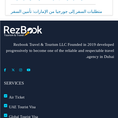
متطلبات السفر إلى جورجيا من الإمارات: تأمين السفر
إلزامي
مطار الشارقة يطلق رحلات مباشرة إلى ميونيخ عبر
العربية للطيران
Rezbook Travel & Tourism LLC Founded in 2019 developed
progressively to become one of the reliable and respectable travel
رحلات جديدة من الشارقة إلى بولندا
agency in Dubai.
فلاي دبي: تأخير بعض الرحلات بسبب الأحوال الجوية
عرض طيران الإمارات إلى دبي | عشاء بحري وزيارة فنية
SERVICES
مجاناً شتاء 2026
Air Ticket
طيران الإمارات تشغّل رحلاتها إلى بغداد
UAE Tourist Visa
Global Tourist Visa