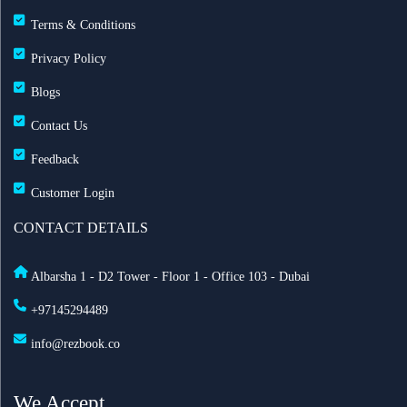
60 يوماً
Terms & Conditions
Privacy Policy
مطارات دبي: تحويل 19 رحلة طيران بسبب الضباب
وانخفاض الرؤية
Blogs
Contact Us
طيران الإمارات تزوّد أسطولها بخدمة ستارلينك للإنترنت
Feedback
فائق السرعة على متن 232 طائرة
Customer Login
أفضل أماكن الاحتفال برأس السنة في أمستردام لعام
CONTACT DETAILS
2025
Albarsha 1 - D2 Tower - Floor 1 - Office 103 - Dubai
السعودية تعدّل نظام مقدمي خدمة حجاج الخارج: ما أهم
+97145294489
التغييرات الجديدة؟
info@rezbook.co
الاشتراطات الصحية للحج 2026
We Accept