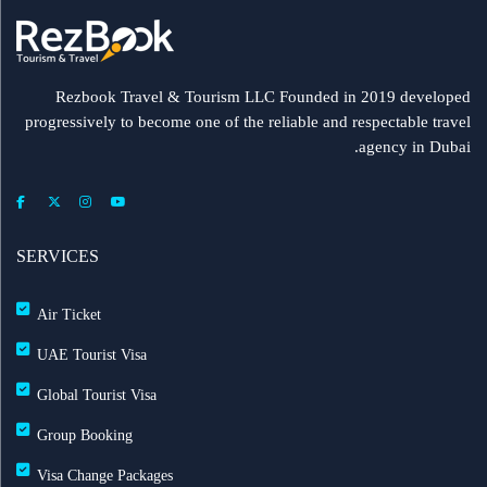
مطار الشارقة يطلق رحلات مباشرة إلى ميونيخ عبر
العربية للطيران
Rezbook Travel & Tourism LLC Founded in 2019 developed
progressively to become one of the reliable and respectable travel
رحلات جديدة من الشارقة إلى بولندا
agency in Dubai.
فلاي دبي: تأخير بعض الرحلات بسبب الأحوال الجوية
عرض طيران الإمارات إلى دبي | عشاء بحري وزيارة فنية
SERVICES
مجاناً شتاء 2026
Air Ticket
طيران الإمارات تشغّل رحلاتها إلى بغداد
UAE Tourist Visa
Global Tourist Visa
طيران الإمارات تطلق بطاقة إيميريتس آسيا باس لرحلات
Group Booking
متعددة
Visa Change Packages