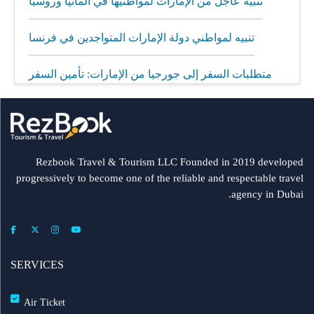
تنبيه عاجل من الإمارات لمواطنيها في ألمانيا وروسيا
تنبيه لمواطني دولة الإمارات المتواجدين في فرنسا
متطلبات السفر إلى جورجيا من الإمارات: تأمين السفر
إلزامي
مطار الشارقة يطلق رحلات مباشرة إلى ميونيخ عبر
العربية للطيران
Rezbook Travel & Tourism LLC Founded in 2019 developed
progressively to become one of the reliable and respectable travel
رحلات جديدة من الشارقة إلى بولندا
agency in Dubai.
فلاي دبي: تأخير بعض الرحلات بسبب الأحوال الجوية
عرض طيران الإمارات إلى دبي | عشاء بحري وزيارة فنية
SERVICES
مجاناً شتاء 2026
Air Ticket