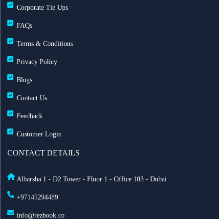
Corporate Tie Ups
تأشيرة الهند لمواطني الإمارات: تأشيرة عند الوصول لمدة
FAQs
60 يوماً
Terms & Conditions
Privacy Policy
مطارات دبي: تحويل 19 رحلة طيران بسبب الضباب
وانخفاض الرؤية
Blogs
Contact Us
طيران الإمارات تزوّد أسطولها بخدمة ستارلينك للإنترنت
Feedback
فائق السرعة على متن 232 طائرة
Customer Login
أفضل أماكن الاحتفال برأس السنة في أمستردام لعام
CONTACT DETAILS
2025
Albarsha 1 - D2 Tower - Floor 1 - Office 103 - Dubai
السعودية تعدّل نظام مقدمي خدمة حجاج الخارج: ما أهم
+97145294489
التغييرات الجديدة؟
info@rezbook.co