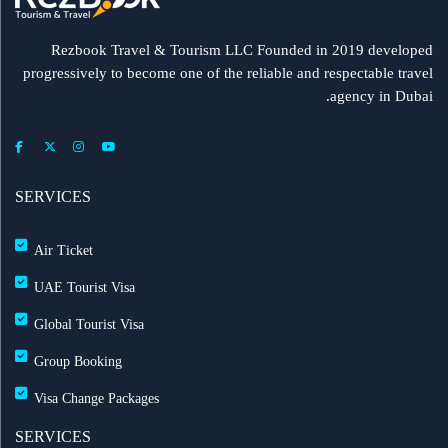
مطار الشارقة يطلق رحلات مباشرة إلى ميونيخ عبر
العربية للطيران
Rezbook Travel & Tourism LLC Founded in 2019 developed
progressively to become one of the reliable and respectable travel
رحلات جديدة من الشارقة إلى بولندا
agency in Dubai.
فلاي دبي: تأخير بعض الرحلات بسبب الأحوال الجوية
عرض طيران الإمارات إلى دبي | عشاء بحري وزيارة فنية
SERVICES
مجاناً شتاء 2026
Air Ticket
طيران الإمارات تشغّل رحلاتها إلى بغداد
UAE Tourist Visa
Global Tourist Visa
طيران الإمارات تطلق بطاقة إيميريتس آسيا باس لرحلات
Group Booking
متعددة
Visa Change Packages
بث مباشر للحفل الرسمي لعيد الاتحاد الـ 54
SERVICES