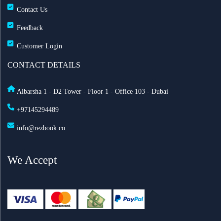
Contact Us
طيران الإمارات تزوّد أسطولها بخدمة ستارلينك للإنترنت
Feedback
فائق السرعة على متن 232 طائرة
Customer Login
أفضل أماكن الاحتفال برأس السنة في أمستردام لعام
CONTACT DETAILS
2025
Albarsha 1 - D2 Tower - Floor 1 - Office 103 - Dubai
السعودية تعدّل نظام مقدمي خدمة حجاج الخارج: ما أهم
+97145294489
التغييرات الجديدة؟
info@rezbook.co
الاشتراطات الصحية للحج 2026
We Accept
طيران الرياض تطلق أولى رحلاتها اليومية إلى لندن
تعليق الطيران في مطار دكا الدولي في بنغلاديش
اطلاق رحلات جوية مباشرة بين السعودية وروسيا