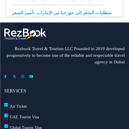
متطلبات السفر إلى جورجيا من الإمارات: تأمين السفر
إلزامي
مطار الشارقة يطلق رحلات مباشرة إلى ميونيخ عبر
العربية للطيران
Rezbook Travel & Tourism LLC Founded in 2019 developed
progressively to become one of the reliable and respectable travel
رحلات جديدة من الشارقة إلى بولندا
agency in Dubai.
فلاي دبي: تأخير بعض الرحلات بسبب الأحوال الجوية
عرض طيران الإمارات إلى دبي | عشاء بحري وزيارة فنية
SERVICES
مجاناً شتاء 2026
Air Ticket
طيران الإمارات تشغّل رحلاتها إلى بغداد
UAE Tourist Visa
Global Tourist Visa