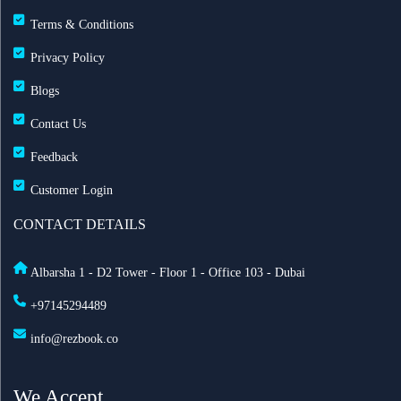
60 يوماً
Terms & Conditions
Privacy Policy
مطارات دبي: تحويل 19 رحلة طيران بسبب الضباب
وانخفاض الرؤية
Blogs
Contact Us
طيران الإمارات تزوّد أسطولها بخدمة ستارلينك للإنترنت
Feedback
فائق السرعة على متن 232 طائرة
Customer Login
أفضل أماكن الاحتفال برأس السنة في أمستردام لعام
CONTACT DETAILS
2025
Albarsha 1 - D2 Tower - Floor 1 - Office 103 - Dubai
السعودية تعدّل نظام مقدمي خدمة حجاج الخارج: ما أهم
+97145294489
التغييرات الجديدة؟
info@rezbook.co
الاشتراطات الصحية للحج 2026
We Accept