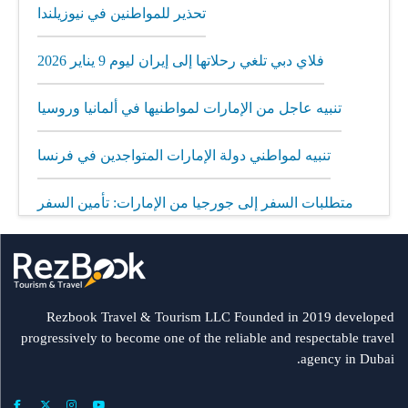
تحذير للمواطنين في نيوزيلندا
فلاي دبي تلغي رحلاتها إلى إيران ليوم 9 يناير 2026
تنبيه عاجل من الإمارات لمواطنيها في ألمانيا وروسيا
تنبيه لمواطني دولة الإمارات المتواجدين في فرنسا
متطلبات السفر إلى جورجيا من الإمارات: تأمين السفر
إلزامي
مطار الشارقة يطلق رحلات مباشرة إلى ميونيخ عبر
العربية للطيران
Rezbook Travel & Tourism LLC Founded in 2019 developed
progressively to become one of the reliable and respectable travel
رحلات جديدة من الشارقة إلى بولندا
agency in Dubai.
فلاي دبي: تأخير بعض الرحلات بسبب الأحوال الجوية