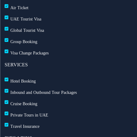
مجاناً شتاء 2026
Air Ticket
طيران الإمارات تشغّل رحلاتها إلى بغداد
UAE Tourist Visa
Global Tourist Visa
طيران الإمارات تطلق بطاقة إيميريتس آسيا باس لرحلات
Group Booking
متعددة
Visa Change Packages
بث مباشر للحفل الرسمي لعيد الاتحاد الـ 54
SERVICES
خصم حتى 50% مع التركية — احجز الآن مع ريزبوك
Hotel Booking
خصومات طيران الاتحاد تصل حتى 35%
Inbound and Outbound Tour Packages
Cruise Booking
رحلات الشارقة إلى لندن مباشرة مع العربية للطيران
Private Tours in UAE
خدمة تسجيل الوصول المنزلي مطار الشارقة لتجربة
Travel Insurance
سفر سلسة