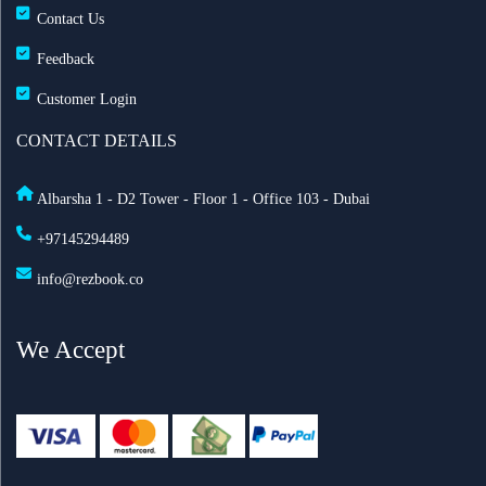
Contact Us
طيران الإمارات تزوّد أسطولها بخدمة ستارلينك للإنترنت
Feedback
فائق السرعة على متن 232 طائرة
Customer Login
أفضل أماكن الاحتفال برأس السنة في أمستردام لعام
CONTACT DETAILS
2025
Albarsha 1 - D2 Tower - Floor 1 - Office 103 - Dubai
السعودية تعدّل نظام مقدمي خدمة حجاج الخارج: ما أهم
+97145294489
التغييرات الجديدة؟
info@rezbook.co
الاشتراطات الصحية للحج 2026
We Accept
طيران الرياض تطلق أولى رحلاتها اليومية إلى لندن
تعليق الطيران في مطار دكا الدولي في بنغلاديش
اطلاق رحلات جوية مباشرة بين السعودية وروسيا