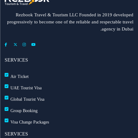
مطار الشارقة يطلق رحلات مباشرة إلى ميونيخ عبر
العربية للطيران
Rezbook Travel & Tourism LLC Founded in 2019 developed
progressively to become one of the reliable and respectable travel
رحلات جديدة من الشارقة إلى بولندا
agency in Dubai.
فلاي دبي: تأخير بعض الرحلات بسبب الأحوال الجوية
عرض طيران الإمارات إلى دبي | عشاء بحري وزيارة فنية
SERVICES
مجاناً شتاء 2026
Air Ticket
طيران الإمارات تشغّل رحلاتها إلى بغداد
UAE Tourist Visa
Global Tourist Visa
طيران الإمارات تطلق بطاقة إيميريتس آسيا باس لرحلات
Group Booking
متعددة
Visa Change Packages
بث مباشر للحفل الرسمي لعيد الاتحاد الـ 54
SERVICES