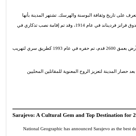
لتعرف على تاريخ وثقافة البوسنة والهرسك. تشتهر المدينة بأنها
كانت مسرحًا لإشعال فتيل الحرب العالمية الأولى بعد اغتيال الأرشيدوق فرانز فرديناند في عام 1914، وقد تم إقامة نصب تذكاري في
من بين المعالم الأخرى، يبرز متحف النفق، الذي يمثل ممرًا تحت الأرض بعمق 2600 قدم، تم حفره في عام 1993 كطريق سري لتهريب
عد حصار المدينة لتعزيز الروح المعنوية للمقاتلين المحليين
Sarajevo: A Cultural Gem and Top Destination for 
National Geographic has announced Sarajevo as the best des