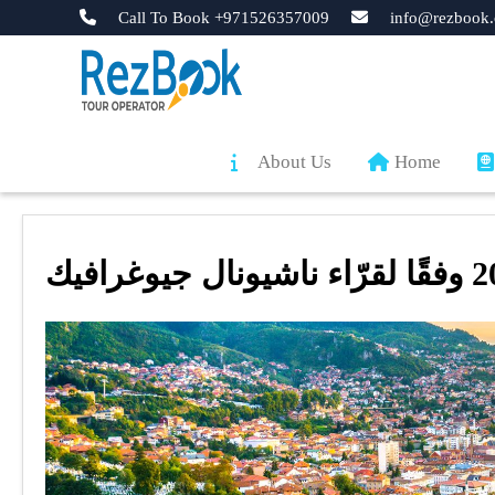
Call To Book +971526357009
info@rezbook.
About Us
Home