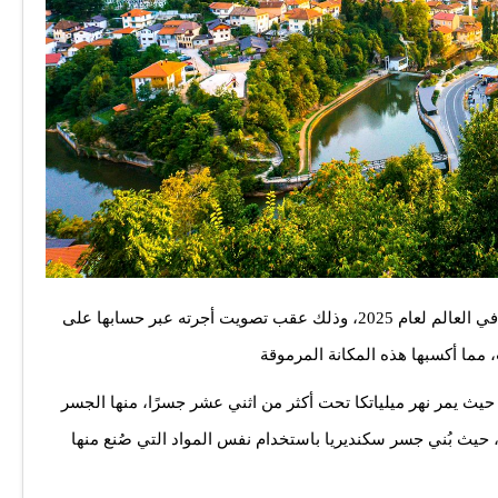
أعلنت مجلة ناشيونال جيوغرافيك عن اختيار سراييفو كأفضل وجهة في العالم لعام 2025، وذلك عقب تصويت أجرته عبر حسابها على
مما أكسبها هذه المكانة المرموقة
حيث يمر نهر ميلياتكا تحت أكثر من اثني عشر جسرًا، منها الجسر
، حيث بُني جسر سكنديريا باستخدام نفس المواد التي صُنع منها