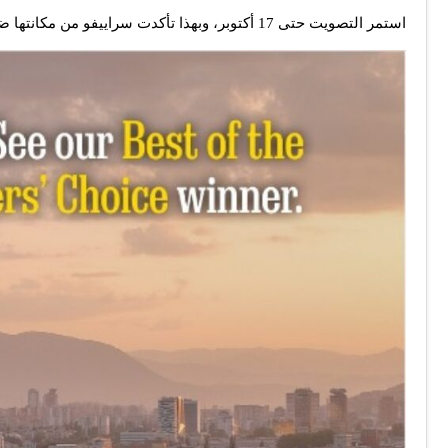
استمر التصويت حتى 17 أكتوبر، وبهذا تأكدت سراييفو من مكانتها ضمن قائمة 25 وجهة يُوصى بها لعام 2025