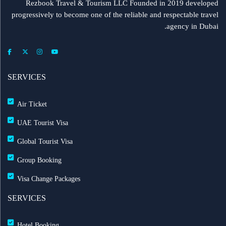
Rezbook Travel & Tourism LLC Founded in 2019 developed
progressively to become one of the reliable and respectable travel
رحلات جديدة من الشارقة إلى بولندا
agency in Dubai.
فلاي دبي: تأخير بعض الرحلات بسبب الأحوال الجوية
عرض طيران الإمارات إلى دبي | عشاء بحري وزيارة فنية
SERVICES
مجاناً شتاء 2026
Air Ticket
طيران الإمارات تشغّل رحلاتها إلى بغداد
UAE Tourist Visa
Global Tourist Visa
طيران الإمارات تطلق بطاقة إيميريتس آسيا باس لرحلات
Group Booking
متعددة
Visa Change Packages
بث مباشر للحفل الرسمي لعيد الاتحاد الـ 54
SERVICES
خصم حتى 50% مع التركية — احجز الآن مع ريزبوك
Hotel Booking