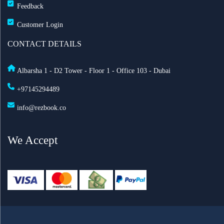
Feedback
فائق السرعة على متن 232 طائرة
Customer Login
أفضل أماكن الاحتفال برأس السنة في أمستردام لعام
CONTACT DETAILS
2025
Albarsha 1 - D2 Tower - Floor 1 - Office 103 - Dubai
السعودية تعدّل نظام مقدمي خدمة حجاج الخارج: ما أهم
+97145294489
التغييرات الجديدة؟
info@rezbook.co
الاشتراطات الصحية للحج 2026
We Accept
طيران الرياض تطلق أولى رحلاتها اليومية إلى لندن
تعليق الطيران في مطار دكا الدولي في بنغلاديش
اطلاق رحلات جوية مباشرة بين السعودية وروسيا