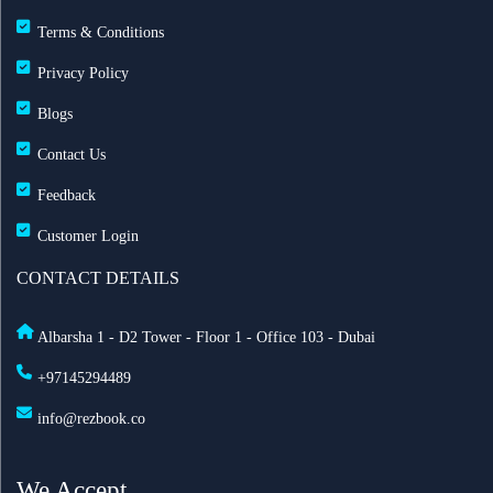
60 يوماً
Terms & Conditions
Privacy Policy
مطارات دبي: تحويل 19 رحلة طيران بسبب الضباب
وانخفاض الرؤية
Blogs
Contact Us
طيران الإمارات تزوّد أسطولها بخدمة ستارلينك للإنترنت
Feedback
فائق السرعة على متن 232 طائرة
Customer Login
أفضل أماكن الاحتفال برأس السنة في أمستردام لعام
CONTACT DETAILS
2025
Albarsha 1 - D2 Tower - Floor 1 - Office 103 - Dubai
السعودية تعدّل نظام مقدمي خدمة حجاج الخارج: ما أهم
+97145294489
التغييرات الجديدة؟
info@rezbook.co
الاشتراطات الصحية للحج 2026
We Accept