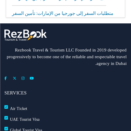
متطلبات السفر إلى جورجيا من الإمارات: تأمين السفر
إلزامي
مطار الشارقة يطلق رحلات مباشرة إلى ميونيخ عبر
العربية للطيران
Rezbook Travel & Tourism LLC Founded in 2019 developed
progressively to become one of the reliable and respectable travel
رحلات جديدة من الشارقة إلى بولندا
agency in Dubai.
فلاي دبي: تأخير بعض الرحلات بسبب الأحوال الجوية
عرض طيران الإمارات إلى دبي | عشاء بحري وزيارة فنية
SERVICES
مجاناً شتاء 2026
Air Ticket
طيران الإمارات تشغّل رحلاتها إلى بغداد
UAE Tourist Visa
Global Tourist Visa