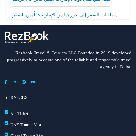
متطلبات السفر إلى جورجيا من الإمارات: تأمين السفر
إلزامي
مطار الشارقة يطلق رحلات مباشرة إلى ميونيخ عبر
العربية للطيران
Rezbook Travel & Tourism LLC Founded in 2019 developed
progressively to become one of the reliable and respectable travel
رحلات جديدة من الشارقة إلى بولندا
agency in Dubai.
فلاي دبي: تأخير بعض الرحلات بسبب الأحوال الجوية
عرض طيران الإمارات إلى دبي | عشاء بحري وزيارة فنية
SERVICES
مجاناً شتاء 2026
Air Ticket
طيران الإمارات تشغّل رحلاتها إلى بغداد
UAE Tourist Visa