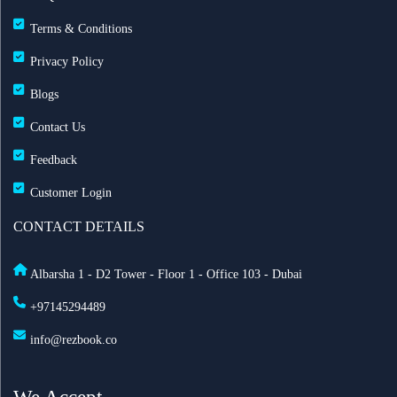
60 يوماً
Terms & Conditions
Privacy Policy
مطارات دبي: تحويل 19 رحلة طيران بسبب الضباب
وانخفاض الرؤية
Blogs
Contact Us
طيران الإمارات تزوّد أسطولها بخدمة ستارلينك للإنترنت
Feedback
فائق السرعة على متن 232 طائرة
Customer Login
أفضل أماكن الاحتفال برأس السنة في أمستردام لعام
CONTACT DETAILS
2025
Albarsha 1 - D2 Tower - Floor 1 - Office 103 - Dubai
السعودية تعدّل نظام مقدمي خدمة حجاج الخارج: ما أهم
+97145294489
التغييرات الجديدة؟
info@rezbook.co
الاشتراطات الصحية للحج 2026