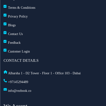
60 يوماً
Terms & Conditions
Privacy Policy
مطارات دبي: تحويل 19 رحلة طيران بسبب الضباب
وانخفاض الرؤية
Blogs
Contact Us
طيران الإمارات تزوّد أسطولها بخدمة ستارلينك للإنترنت
Feedback
فائق السرعة على متن 232 طائرة
Customer Login
أفضل أماكن الاحتفال برأس السنة في أمستردام لعام
CONTACT DETAILS
2025
Albarsha 1 - D2 Tower - Floor 1 - Office 103 - Dubai
السعودية تعدّل نظام مقدمي خدمة حجاج الخارج: ما أهم
+97145294489
التغييرات الجديدة؟
info@rezbook.co
الاشتراطات الصحية للحج 2026