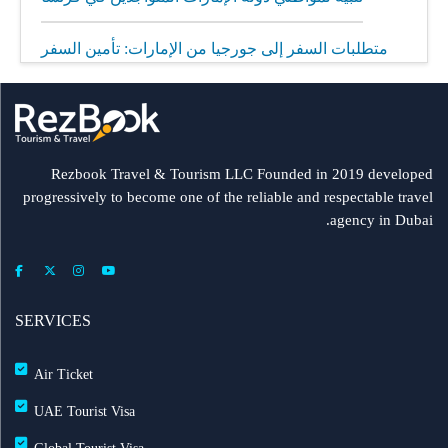
متطلبات السفر إلى جورجيا من الإمارات: تأمين السفر
إلزامي
مطار الشارقة يطلق رحلات مباشرة إلى ميونيخ عبر
العربية للطيران
Rezbook Travel & Tourism LLC Founded in 2019 developed
progressively to become one of the reliable and respectable travel
رحلات جديدة من الشارقة إلى بولندا
agency in Dubai.
فلاي دبي: تأخير بعض الرحلات بسبب الأحوال الجوية
عرض طيران الإمارات إلى دبي | عشاء بحري وزيارة فنية
SERVICES
مجاناً شتاء 2026
Air Ticket
طيران الإمارات تشغّل رحلاتها إلى بغداد
UAE Tourist Visa