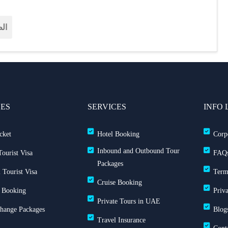
الط
CES
SERVICES
INFO 
cket
Hotel Booking
Corp
Inbound and Outbound Tour
ourist Visa
FAQ
Packages
 Tourist Visa
Term
Cruise Booking
 Booking
Priv
Private Tours in UAE
Change Packages
Blog
Travel Insurance