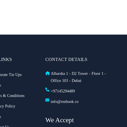
رحلات جديدة من الشارقة إلى بولندا
فلاي دبي: تأخير بعض الرحلات بسبب الأحوال الجوية
عرض طيران الإمارات إلى دبي | عشاء بحري وزيارة فنية مجاناً
شتاء 2026
طيران الإمارات تشغّل رحلاتها إلى بغداد
LINKS
CONTACT DETAILS
طيران الإمارات تطلق بطاقة إيميريتس آسيا باس لرحلات
Albarsha 1 - D2 Tower - Floor 1 -
orate Tie Ups
Office 103 - Dubai
متعددة
s
+97145294489
s & Conditions
بث مباشر للحفل الرسمي لعيد الاتحاد الـ 54
info@rezbook.co
acy Policy
خصم حتى 50% مع التركية — احجز الآن مع ريزبوك
s
We Accept
خصومات طيران الاتحاد تصل حتى 35%