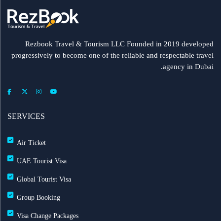
مطار الشارقة يطلق رحلات مباشرة إلى ميونيخ عبر
العربية للطيران
Rezbook Travel & Tourism LLC Founded in 2019 developed
progressively to become one of the reliable and respectable travel
رحلات جديدة من الشارقة إلى بولندا
agency in Dubai.
فلاي دبي: تأخير بعض الرحلات بسبب الأحوال الجوية
عرض طيران الإمارات إلى دبي | عشاء بحري وزيارة فنية
SERVICES
مجاناً شتاء 2026
Air Ticket
طيران الإمارات تشغّل رحلاتها إلى بغداد
UAE Tourist Visa
Global Tourist Visa
طيران الإمارات تطلق بطاقة إيميريتس آسيا باس لرحلات
Group Booking
متعددة
Visa Change Packages