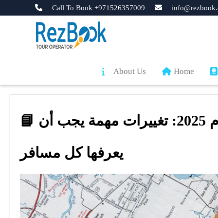
Call To Book +971526357009
info@rezbook.
About Us
Home
📘 لوائح جواز السفر الامريكي لعام 2025: تغييرات مهمة يجب أن
يعرفها كل مسافر