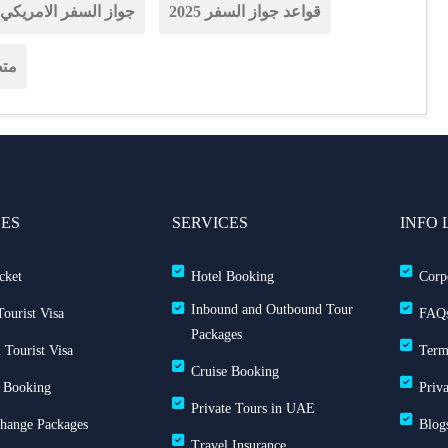
قواعد جواز السفر 2025
جواز السفر الامريكي
متط
CES
SERVICES
INFO 
cket
Hotel Booking
Corp
Inbound and Outbound Tour
ourist Visa
FAQ
Packages
 Tourist Visa
Term
Cruise Booking
 Booking
Priv
Private Tours in UAE
Change Packages
Blog
Travel Insurance