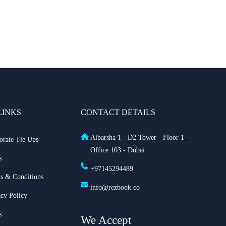
LINKS
CONTACT DETAILS
Albarsha 1 - D2 Tower - Floor 1 -
orate Tie Ups
Office 103 - Dubai
s
+97145294489
s & Conditions
info@rezbook.co
acy Policy
s
We Accept