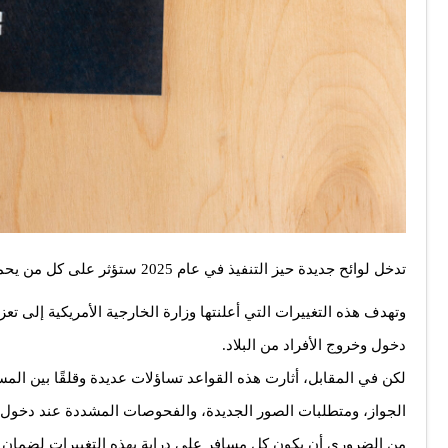
تدخل لوائح جديدة حيز التنفيذ في عام 2025 ستؤثر على كل من يحمل جواز السفر الامريكي أو يخطط للسفر خارج الولايات المتحدة.
وتهدف هذه التغييرات التي أعلنتها وزارة الخارجية الأمريكية إلى ت
دخول وخروج الأفراد من البلاد.
لكن في المقابل، أثارت هذه القواعد تساؤلات عديدة وقلقًا بين المس
الجواز، ومتطلبات الصور الجديدة، والفحوصات المشددة عند دخول 
من الضروري أن يكون كل مسافر على دراية بهذه التغييرات لضمان ع