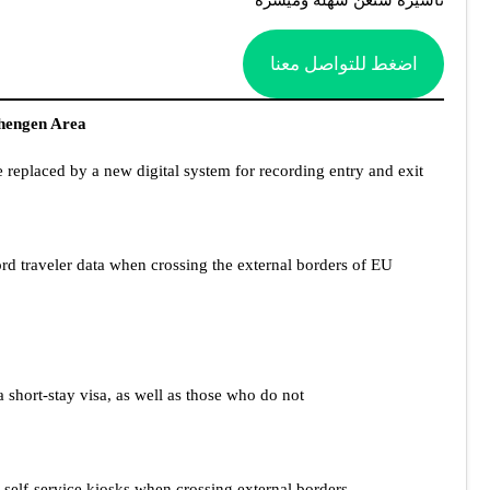
اضغط للتواصل معنا
hengen Area?
 replaced by a new digital system for recording entry and exit.
rd traveler data when crossing the external borders of EU
short-stay visa, as well as those who do not.
t self-service kiosks when crossing external borders.