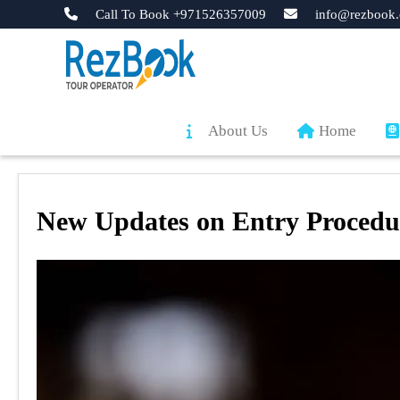
Call To Book +971526357009
info@rezbook.
About Us
Home
New Updates on Entry Procedur