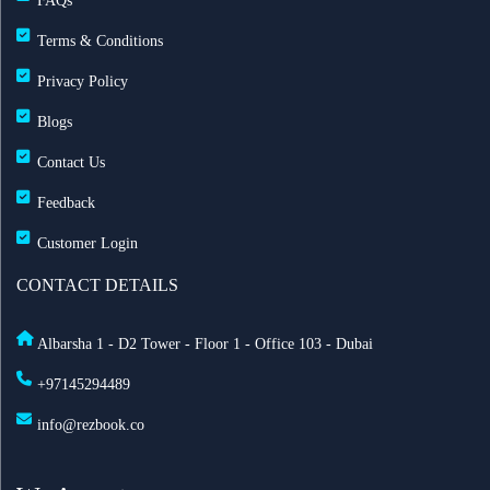
FAQs
60 يوماً
Terms & Conditions
Privacy Policy
مطارات دبي: تحويل 19 رحلة طيران بسبب الضباب
وانخفاض الرؤية
Blogs
Contact Us
طيران الإمارات تزوّد أسطولها بخدمة ستارلينك للإنترنت
Feedback
فائق السرعة على متن 232 طائرة
Customer Login
أفضل أماكن الاحتفال برأس السنة في أمستردام لعام
CONTACT DETAILS
2025
Albarsha 1 - D2 Tower - Floor 1 - Office 103 - Dubai
السعودية تعدّل نظام مقدمي خدمة حجاج الخارج: ما أهم
+97145294489
التغييرات الجديدة؟
info@rezbook.co
الاشتراطات الصحية للحج 2026