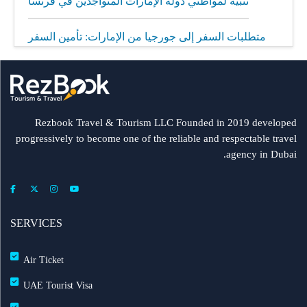
تنبيه لمواطني دولة الإمارات المتواجدين في فرنسا
متطلبات السفر إلى جورجيا من الإمارات: تأمين السفر
إلزامي
مطار الشارقة يطلق رحلات مباشرة إلى ميونيخ عبر
العربية للطيران
Rezbook Travel & Tourism LLC Founded in 2019 developed
progressively to become one of the reliable and respectable travel
رحلات جديدة من الشارقة إلى بولندا
agency in Dubai.
فلاي دبي: تأخير بعض الرحلات بسبب الأحوال الجوية
عرض طيران الإمارات إلى دبي | عشاء بحري وزيارة فنية
SERVICES
مجاناً شتاء 2026
Air Ticket
طيران الإمارات تشغّل رحلاتها إلى بغداد
UAE Tourist Visa