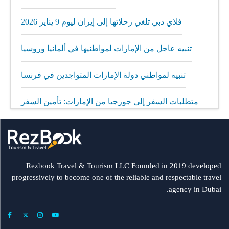
فلاي دبي تلغي رحلاتها إلى إيران ليوم 9 يناير 2026
تنبيه عاجل من الإمارات لمواطنيها في ألمانيا وروسيا
تنبيه لمواطني دولة الإمارات المتواجدين في فرنسا
متطلبات السفر إلى جورجيا من الإمارات: تأمين السفر
إلزامي
مطار الشارقة يطلق رحلات مباشرة إلى ميونيخ عبر
العربية للطيران
Rezbook Travel & Tourism LLC Founded in 2019 developed
progressively to become one of the reliable and respectable travel
رحلات جديدة من الشارقة إلى بولندا
agency in Dubai.
فلاي دبي: تأخير بعض الرحلات بسبب الأحوال الجوية