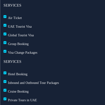
عرض طيران الإمارات إلى دبي | عشاء بحري وزيارة فنية
SERVICES
مجاناً شتاء 2026
Air Ticket
طيران الإمارات تشغّل رحلاتها إلى بغداد
UAE Tourist Visa
Global Tourist Visa
طيران الإمارات تطلق بطاقة إيميريتس آسيا باس لرحلات
Group Booking
متعددة
Visa Change Packages
بث مباشر للحفل الرسمي لعيد الاتحاد الـ 54
SERVICES
خصم حتى 50% مع التركية — احجز الآن مع ريزبوك
Hotel Booking
خصومات طيران الاتحاد تصل حتى 35%
Inbound and Outbound Tour Packages
Cruise Booking
رحلات الشارقة إلى لندن مباشرة مع العربية للطيران
Private Tours in UAE